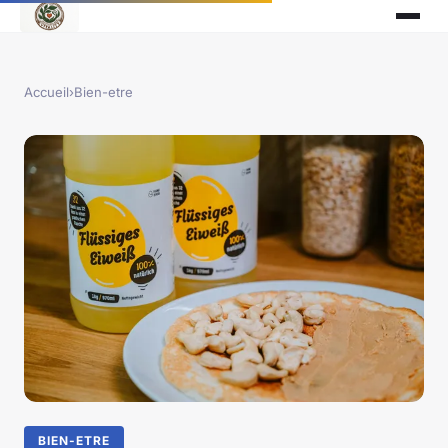
Accueil
›
Bien-etre
BIEN-ETRE