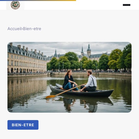
Accueil
›
Bien-etre
BIEN-ETRE