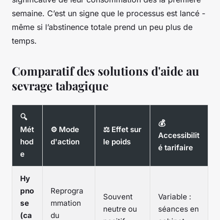
semaine. C’est un signe que le processus est lancé -
même si l’abstinence totale prend un peu plus de
temps.
Comparatif des solutions d'aide au
sevrage tabagique
🔍
💰
Mét
⚙️ Mode
⚖️ Effet sur
Accessibilit
hod
d'action
le poids
é tarifaire
e
Hy
pno
Reprogra
Souvent
Variable :
se
mmation
neutre ou
séances en
(ca
du