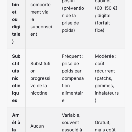
positif
cabinet
bin
comporte
(préventio
(60-150 €)
et
ment via
n de la
/ digital
ou
le
prise de
(forfait
digi
subconsci
poids)
fixe)
tale
ent
)
Sub
Fréquent :
Modérée :
stit
Substituti
prise de
coût
uts
on
poids par
récurrent
nic
progressi
compensa
(patchs,
otin
ve de la
tion
gommes,
iqu
nicotine
alimentair
inhalateurs
es
e
)
Arr
Variable,
êt à
souvent
Gratuit,
Aucun
la
associé à
mais coût